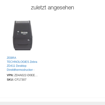
zuletzt angesehen
ZEBRA
TECHNOLOGIES Zebra
ZD411 Desktop
Direktthermodrucker -
Monochrom -
VPN:
ZD4A022-D0EE00EZ
Etiketten-/Quittungsdruck
SKU:
CF17307
- Fast Ethernet - USB -
USB-Schnittstelle -
Bluetooth - Near Field
Communication (NFC) -
EU, UK - Grau - 203 dpi
Druckauflösung