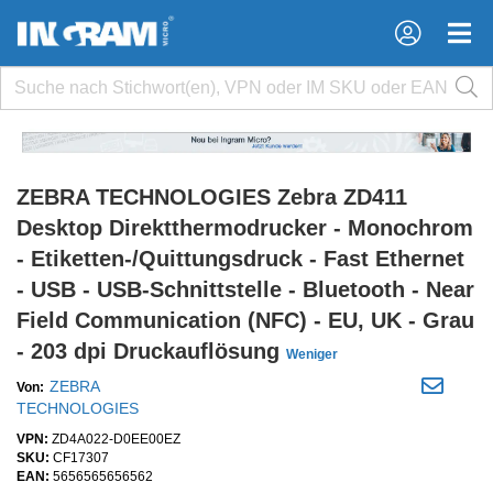
×
×
ZEBRA TECHNOLOGIES Zebra ZD411
Desktop Direktthermodrucker - Monochrom
- Etiketten-/Quittungsdruck - Fast Ethernet
- USB - USB-Schnittstelle - Bluetooth - Near
Field Communication (NFC) - EU, UK - Grau
- 203 dpi Druckauflösung
Weniger
ZEBRA
Von:
TECHNOLOGIES
VPN:
ZD4A022-D0EE00EZ
SKU:
CF17307
EAN:
5656565656562