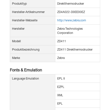
Produkttyp
Direktthermodrucker
Hersteller-Artikelnummer
ZD4A022-D0EE00EZ
Hersteller-Webseite
http://www.zebra.com
Hersteller
Zebra Technologies
Corporation
Modell
ZD411
Produktbezeichnung
ZD411 Direkthermodrucker
Marke
Zebra
Fonts & Emulation
Language Emulation
EPL II
EZPL
XML
EPL