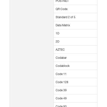
POSTNET
QR Code
Standard 2 of 5
Data Matrix
1D
2D
AZTEC
Codabar
Codablock
Code 11
Code 128
Code 39
Code 49
Code 93