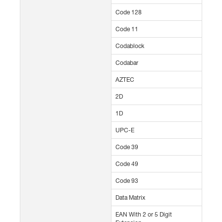
Code 128
Code 11
Codablock
Codabar
AZTEC
2D
1D
UPC-E
Code 39
Code 49
Code 93
Data Matrix
EAN With 2 or 5 Digit