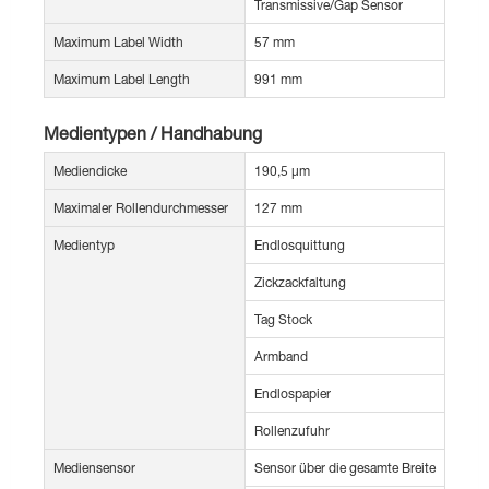
Transmissive/Gap Sensor
Maximum Label Width
57 mm
Maximum Label Length
991 mm
Medientypen / Handhabung
Mediendicke
190,5 µm
Maximaler Rollendurchmesser
127 mm
Medientyp
Endlosquittung
Zickzackfaltung
Tag Stock
Armband
Endlospapier
Rollenzufuhr
Mediensensor
Sensor über die gesamte Breite