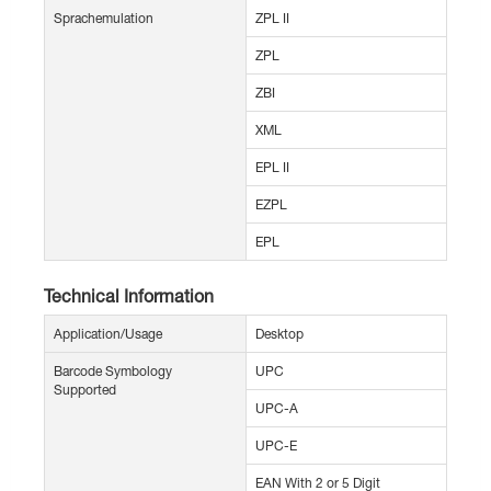
Sprachemulation
ZPL II
ZPL
ZBI
XML
EPL II
EZPL
EPL
Technical Information
Application/Usage
Desktop
Barcode Symbology
UPC
Supported
UPC-A
UPC-E
EAN With 2 or 5 Digit