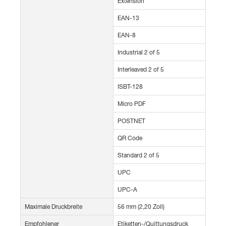
Extension
EAN-13
EAN-8
Industrial 2 of 5
Interleaved 2 of 5
ISBT-128
Micro PDF
POSTNET
QR Code
Standard 2 of 5
UPC
UPC-A
Maximale Druckbreite
56 mm (2,20 Zoll)
Empfohlener
Etiketten-/Quittungsdruck