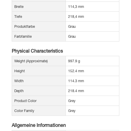
Breite
114,3 mm
Tiefe
218,4 mm
Produktfarbe
Grau
Farbfamilie
Grau
Physical Characteristics
Weight (Approximate)
997.9 g
Height
152.4 mm
Width
114.3 mm
Depth
218.4 mm
Product Color
Grey
Color Family
Grey
Allgemeine Informationen