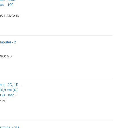
rau - 100
05
LANG:
IN
puter - 2
NG:
NS
l - 2D, 1D -
10,9 cm (4,3
 GB Flash -
mc (Wi-Fi 6) -
:
IN
atur -
rminal - 2D,