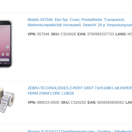
Android 15 - Gun - Akku/Batterie im Lieferumfang - IP65, IP56
Mobilis 057046. Etui-Typ: Cover, Produktfarbe: Transparent,
Markenkompatibilität: Honeywell. Gewicht: 26 g. Verpackungsart
VPN:
057046
SKU:
CS24028
EAN:
3700992537733
LANG:
N
ZEBRA TECHNOLOGIES Z-PERF 1000T 76X51MM LAB.PAPE
PERM 25MM CORE 12/BOX
VPN:
880015-050D
SKU:
CS26250
EAN:
5656565656562
LA
Bixolon SLP-DX223 Direktthermodrucker - Desktop - Etikettendr