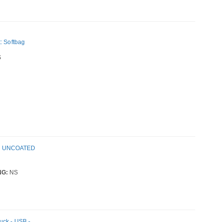
: Softbag
S
R UNCOATED
NG:
NS
uck - USB -