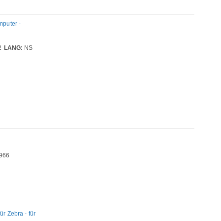
puter -
2
LANG:
NS
966
 Zebra - für