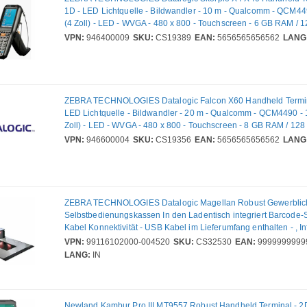
1D - LED Lichtquelle - Bildwandler - 10 m - Qualcomm - QCM44
(4 Zoll) - LED - WVGA - 480 x 800 - Touchscreen - 6 GB RAM / 1
Bluetooth - Wireless LAN IEEE 802.11 a/b/g/n/ac/ax/d/h/i/r/k/v/w/
VPN:
946400009
SKU:
CS19389
EAN:
5656565656562
LANG
Hintere Kamera - 39 Tasten - Funktion numerisch Tastatur - And
- Akku/Batterie im Lieferumfang - IP65, IP67
ZEBRA TECHNOLOGIES Datalogic Falcon X60 Handheld Termina
LED Lichtquelle - Bildwandler - 20 m - Qualcomm - QCM4490 - 
Zoll) - LED - WVGA - 480 x 800 - Touchscreen - 8 GB RAM / 128
Bluetooth - Wireless LAN IEEE 802.11 a/b/g/n/ac/ax/d/h/i/r/k/v/w/
VPN:
946600004
SKU:
CS19356
EAN:
5656565656562
LANG
Vordere Kamera - Hintere Kamera - 53 Tasten - Alphanumerisch 
Android 15 - Gun - Akku/Batterie im Lieferumfang - IP65, IP56
ZEBRA TECHNOLOGIES Datalogic Magellan Robust Gewerblic
Selbstbedienungskassen In den Ladentisch integriert Barcode-
Kabel Konnektivität - USB Kabel im Lieferumfang enthalten - , In
VPN:
99116102000-004520
SKU:
CS32530
EAN:
9999999999
LANG:
IN
Newland Kambur Pro III MT9557 Robust Handheld Terminal - 2D