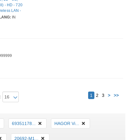
l) - HD - 720
reless LAN -
röße -
LANG:
IN
999999
Nächster
1
2
3
>
>>
:
69351178...
HAGOR Vi...
20692-M1...