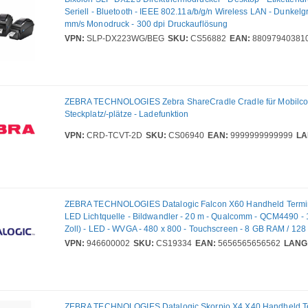
Seriell - Bluetooth - IEEE 802.11a/b/g/n Wireless LAN - Dunkelg
mm/s Monodruck - 300 dpi Druckauflösung
VPN:
SLP-DX223WG/BEG
SKU:
CS56882
EAN:
88097940381
ZEBRA TECHNOLOGIES Zebra ShareCradle Cradle für Mobilcom
Steckplatz/-plätze - Ladefunktion
VPN:
CRD-TCVT-2D
SKU:
CS06940
EAN:
9999999999999
LA
ZEBRA TECHNOLOGIES Datalogic Falcon X60 Handheld Termina
LED Lichtquelle - Bildwandler - 20 m - Qualcomm - QCM4490 - 
Zoll) - LED - WVGA - 480 x 800 - Touchscreen - 8 GB RAM / 128
Bluetooth - Wireless LAN IEEE 802.11 a/b/g/n/ac/ax/d/h/i/r/k/v/w/
VPN:
946600002
SKU:
CS19334
EAN:
5656565656562
LANG
Vordere Kamera - Hintere Kamera - 31 Tasten - Numerische Tast
Android 15 - Gun - Akku/Batterie im Lieferumfang - IP65, IP56
ZEBRA TECHNOLOGIES Datalogic Skorpio X4 X40 Handheld Te