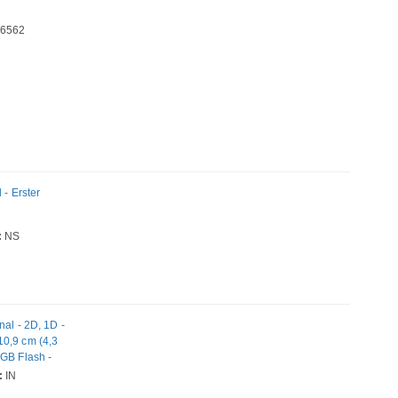
6562
- Erster
:
NS
l - 2D, 1D -
10,9 cm (4,3
 GB Flash -
mc (Wi-Fi 6) -
:
IN
Tastatur -