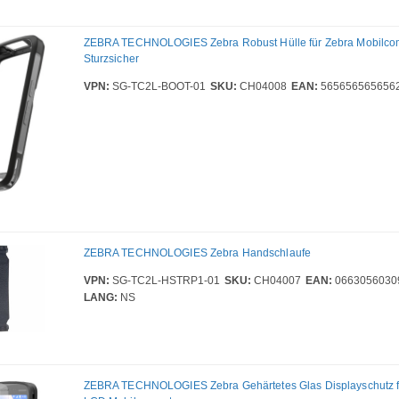
ZEBRA TECHNOLOGIES Zebra Robust Hülle für Zebra Mobilcom
Sturzsicher
VPN:
SG-TC2L-BOOT-01
SKU:
CH04008
EAN:
565656565656
ZEBRA TECHNOLOGIES Zebra Handschlaufe
VPN:
SG-TC2L-HSTRP1-01
SKU:
CH04007
EAN:
0663056030
LANG:
NS
ZEBRA TECHNOLOGIES Zebra Gehärtetes Glas Displayschutz für