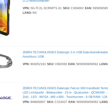
LCD Mobilcomputer
VPN:
SG-TC2L-SCRNPT1-01
SKU:
CH04002
EAN:
565656565
LANG:
NS
ZEBRA TECHNOLOGIES Datalogic 3 m USB Datentransferkabel 
Anschluss: USB
VPN:
90A052163
SKU:
V382930
EAN:
5656565656562
LANG
ZEBRA TECHNOLOGIES Datalogic Falcon X60 Handheld Termina
LED Lichtquelle - Bildwandler - 20 m - Qualcomm - QCM4490 - 
Zoll) - LED - WVGA - 480 x 800 - Touchscreen - 8 GB RAM / 128
Bluetooth - Wireless LAN IEEE 802.11 a/b/g/n/ac/ax/d/h/i/r/k/v/w/
VPN:
946600007
SKU:
CS19337
EAN:
5656565656562
LANG
Vordere Kamera - Hintere Kamera - 53 Tasten - Alphanumerisch 