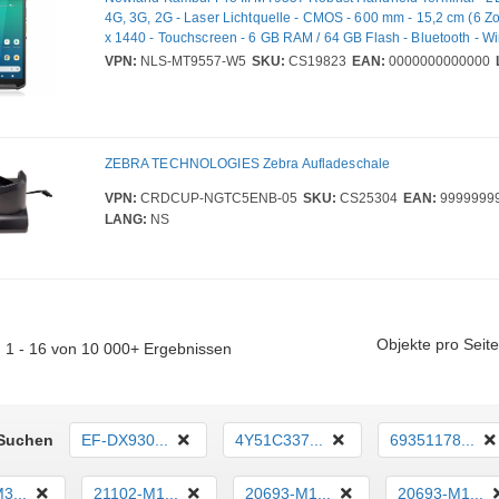
4G, 3G, 2G - Laser Lichtquelle - CMOS - 600 mm - 15,2 cm (6 Zol
x 1440 - Touchscreen - 6 GB RAM / 64 GB Flash - Bluetooth - Wi
GPS - Vordere Kamera - Hintere Kamera - Android 15 - Telefong
VPN:
NLS-MT9557-W5
SKU:
CS19823
EAN:
0000000000000
Akku/Batterie im Lieferumfang - IP67
ZEBRA TECHNOLOGIES Zebra Aufladeschale
VPN:
CRDCUP-NGTC5ENB-05
SKU:
CS25304
EAN:
9999999
LANG:
NS
Objekte pro Seite
 1 - 16 von 10 000+ Ergebnissen
 Suchen
EF-DX930...
4Y51C337...
69351178...
3...
21102-M1...
20693-M1...
20693-M1...