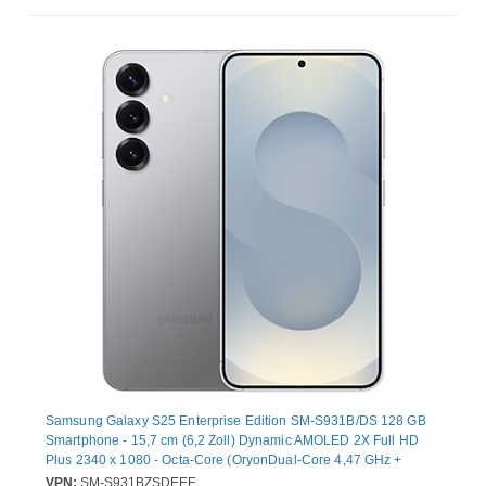
Samsung Galaxy S25 Enterprise Edition SM-S931B/DS 128 GB
Smartphone - 15,7 cm (6,2 Zoll) Dynamic AMOLED 2X Full HD
Plus 2340 x 1080 - Octa-Core (OryonDual-Core 4,47 GHz +
Oryon Hexa-Core 3,53 GHz - 12 GB RAM - Android 15 - 5G -
VPN:
SM-S931BZSDEEE