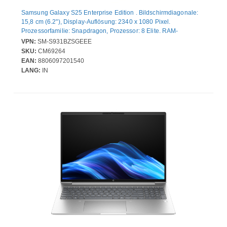
Samsung Galaxy S25 Enterprise Edition . Bildschirmdiagonale:
15,8 cm (6.2"), Display-Auflösung: 2340 x 1080 Pixel.
Prozessorfamilie: Snapdragon, Prozessor: 8 Elite. RAM-
Kapazität: 12 GB, Interne Speicherkapazität: 256 GB. Auflösung
VPN:
SM-S931BZSGEEE
Rückkamera (numerisch): 50 MP, Rückkamera-Typ: Dreifach-
SKU:
CM69264
Kamera. SIM-Kartensteckplätze: Dual-SIM. Installiertes
EAN:
8806097201540
Betriebssystem: Android 15. Akku-/Batteriekapazität: 4000 mAh.
LANG:
IN
Produktfarbe: Silber. Gewicht: 162 g