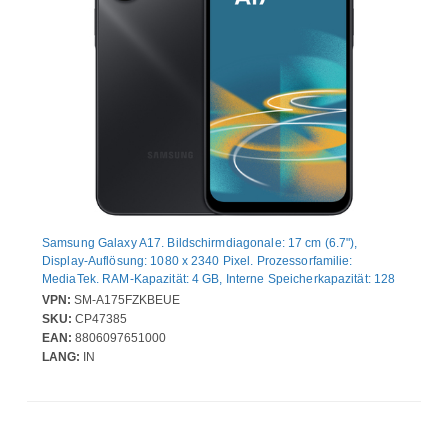
Samsung Galaxy A17. Bildschirmdiagonale: 17 cm (6.7"),
Display-Auflösung: 1080 x 2340 Pixel. Prozessorfamilie:
MediaTek. RAM-Kapazität: 4 GB, Interne Speicherkapazität: 128
GB. Auflösung Rückkamera (numerisch): 50 MP, Rückkamera-
VPN:
SM-A175FZKBEUE
Typ: Dreifach-Kamera. SIM-Kartensteckplätze: Hybride Dual-SIM.
SKU:
CP47385
Akku-/Batteriekapazität: 5000 mAh. Produktfarbe: Schwarz.
EAN:
8806097651000
Gewicht: 190 g
LANG:
IN