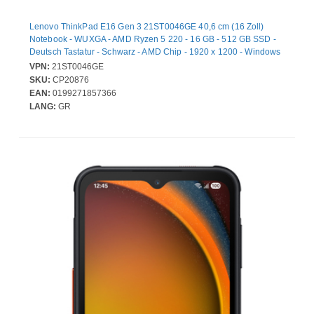
Lenovo ThinkPad E16 Gen 3 21ST0046GE 40,6 cm (16 Zoll)
Notebook - WUXGA - AMD Ryzen 5 220 - 16 GB - 512 GB SSD -
Deutsch Tastatur - Schwarz - AMD Chip - 1920 x 1200 - Windows
11 Pro - AMD - IPS-Technologie (In-Plane-Switching) - Webcam -
VPN:
21ST0046GE
IEEE 802.11ax Wireless LAN-Standard - Wi-Fi 6E
SKU:
CP20876
EAN:
0199271857366
LANG:
GR