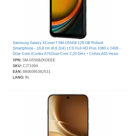
Samsung Galaxy XCover7 SM-G556B 128 GB Robust
Smartphone - 16,8 cm (6,6 Zoll) LCD Full HD Plus 1080 x 2408 -
Octa-Core (Cortex A76Dual-Core 2,20 GHz + Cortex A55 Hexa-
Core 2 GHz - 6 GB RAM - Android 14 - 5G - Schwarz - Bar - 2 SIM
VPN:
SM-G556BZKDEEE
Support - kein SIM-Lock - Front Camera: 5 Megapixel - Rear
SKU:
CJ71094
Camera: 50 Megapixel - 4050 mAh Akku - Near Field
EAN:
8806095382531
Kommunikation
LANG:
IN