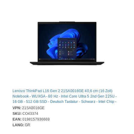
Lenovo ThinkPad L16 Gen 2 21SA0016GE 40,6 cm (16 Zoll)
Notebook - WUXGA - 60 Hz - Intel Core Ultra 5 2nd Gen 225U -
16 GB - 512 GB SSD - Deutsch Tastatur - Schwarz - Intel Chip -
1920 x 1200 - Windows 11 Pro - Intel - IPS-Technologie (In-Plane-
VPN:
21SA0016GE
Switching) - Webcam - IEEE 802.11ax Wireless LAN-Standard
SKU:
CO43374
EAN:
0198157936669
LANG:
GR