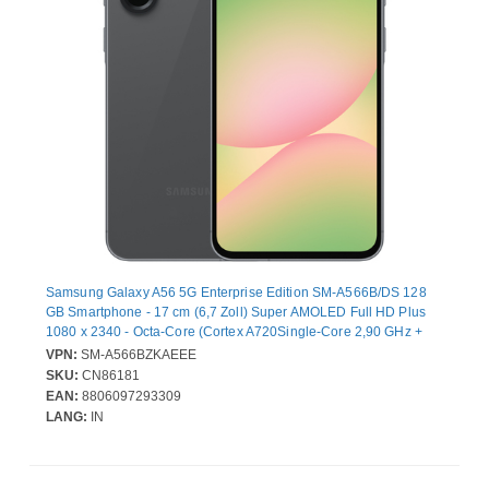
Samsung Galaxy A56 5G Enterprise Edition SM-A566B/DS 128
GB Smartphone - 17 cm (6,7 Zoll) Super AMOLED Full HD Plus
1080 x 2340 - Octa-Core (Cortex A720Single-Core 2,90 GHz +
Cortex A720 Triple-Core 2,60 GHz + Cortex A520 Quad-Core
VPN:
SM-A566BZKAEEE
1,90 GHz - 8 GB RAM - Android 15 - 5G - Toller Graphit - Bar - 2
SKU:
CN86181
SIM Support - kein SIM-Lock - Front Camera: 12 Megapixel - Rear
EAN:
8806097293309
Camera: 50 Megapixel / 12 Megapixel / 5 Megapixel - 5000 mAh
LANG:
IN
Akku - Near Field Kommunikation