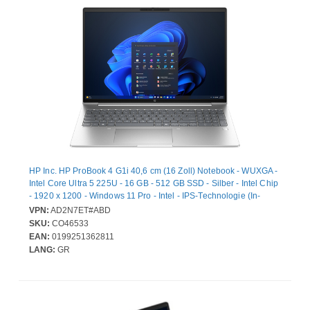
HP Inc. HP ProBook 4 G1i 40,6 cm (16 Zoll) Notebook - WUXGA -
Intel Core Ultra 5 225U - 16 GB - 512 GB SSD - Silber - Intel Chip
- 1920 x 1200 - Windows 11 Pro - Intel - IPS-Technologie (In-
Plane-Switching) - Webcam - IEEE 802.11be Wireless LAN-
VPN:
AD2N7ET#ABD
Standard
SKU:
CO46533
EAN:
0199251362811
LANG:
GR