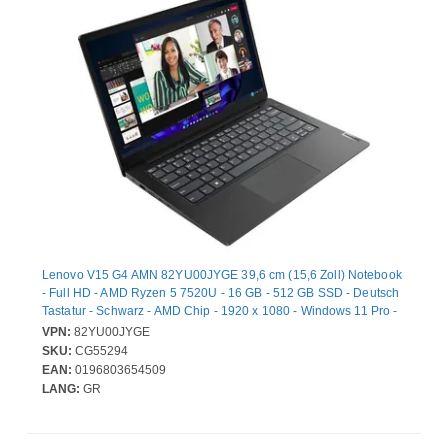
Lenovo V15 G4 AMN 82YU00JYGE 39,6 cm (15,6 Zoll) Notebook
- Full HD - AMD Ryzen 5 7520U - 16 GB - 512 GB SSD - Deutsch
Tastatur - Schwarz - AMD Chip - 1920 x 1080 - Windows 11 Pro -
AMD - Twisted Nematic (TN) - Webcam - IEEE 802.11ac Wireless
VPN:
82YU00JYGE
LAN-Standard
SKU:
CG55294
EAN:
0196803654509
LANG:
GR