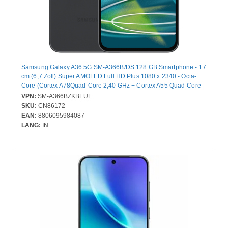
Samsung Galaxy A36 5G SM-A366B/DS 128 GB Smartphone - 17
cm (6,7 Zoll) Super AMOLED Full HD Plus 1080 x 2340 - Octa-
Core (Cortex A78Quad-Core 2,40 GHz + Cortex A55 Quad-Core
1,80 GHz - 6 GB RAM - Android 15 - 5G - Schwarz - Bar - 2 SIM
VPN:
SM-A366BZKBEUE
Support - kein SIM-Lock - Front Camera: 12 Megapixel - Rear
SKU:
CN86172
Camera: 50 Megapixel / 8 Megapixel / 5 Megapixel - 5000 mAh
EAN:
8806095984087
Akku
LANG:
IN