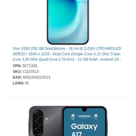
Vivo X300 256 GB Smartphone - 16 cm (6,3 Zoll) LTPO AMOLED
HDR10+ 2640 x 1216 - Octa-Core (Single-Core 4,21 GHz Triple-
Core 3,50 GHz Quad-Core 2,70 GHz - 12 GB RAM - Android 16 -
5G - Schwarz - Bar - 2 SIM Support - kein SIM-Lock - Front
VPN:
5671326
Camera: 50 Megapixel - Rear Camera: 200 Megapixel / 50
SKU:
CQ15513
Megapixel / 50 Megapixel - 5360 mAh Akku - Near Field
EAN:
6932204515513
Kommunikation
LANG:
IN