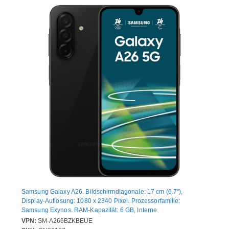
Samsung Galaxy A26. Bildschirmdiagonale: 17 cm (6.7"),
Display-Auflösung: 1080 x 2340 Pixel. Prozessorfamilie:
Samsung Exynos. RAM-Kapazität: 6 GB, Interne
Speicherkapazität: 128 GB. Auflösung Rückkamera (numerisch):
VPN:
SM-A266BZKBEUE
50 MP, Rückkamera-Typ: Dreifach-Kamera. SIM-