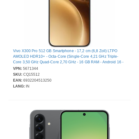
Vivo X300 Pro 512 GB Smartphone - 17,2 cm (6,8 Zoll) LTPO
AMOLED HDR10+ - Octa-Core (Single-Core 4,21 GHz Triple-
Core 3,50 GHz Quad-Core 2,70 GHz - 16 GB RAM - Android 16 -
5G - Bar - 2 SIM Support - kein SIM-Lock - Front Camera: 50
VPN:
5671344
Megapixel - Rear Camera: 50 Megapixel / 50 Megapixel / 200
SKU:
CQ15512
Megapixel - 5440 mAh Akku - Near Field Kommunikation
EAN:
6932204513250
LANG:
IN