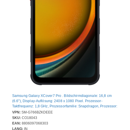
Samsung Galaxy XCover7 Pro . Bildschirmdiagonale: 16,8 cm
(6.6"), Display-Auflösung: 2408 x 1080 Pixel. Prozessor-
Taktfrequenz: 1,8 GHz, Prozessorfamilie: Snapdragon, Prozessor:
7s Gen 3. RAM-Kapazität: 6 GB, Interne Speicherkapazität: 128
VPN:
SM-G766BZKDEEE
GB. Auflösung Rückkamera (numerisch): 50 MP, Rückkamera-
SKU:
CO18043
Typ: Dual-Kamera. SIM-Kartensteckplätze: Hybride Dual-SIM.
EAN:
8806097068303
Akku-/Batteriekapazität: 4350 mAh. Produktfarbe: Schwarz.
LANG:
IN