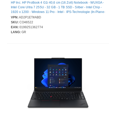
HP Inc. HP ProBook 4 G1i 40,6 cm (16 Zoll) Notebook - WUXGA -
Intel Core Ultra 7 255U - 32 GB - 1 TB SSD - Silber - Intel Chip -
1920 x 1200 - Windows 11 Pro - Intel - IPS-Technologie (In-Plane-
Switching) - Webcam - IEEE 802.11be Wireless LAN-Standard
VPN:
AD2P1ET#ABD
SKU:
CO46522
EAN:
0199251362774
LANG:
GR