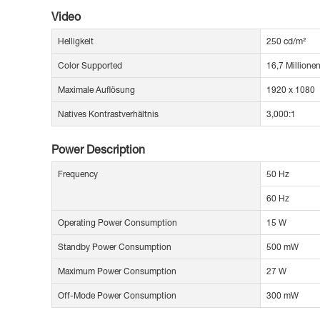
Video
Helligkeit
250 cd/m²
Color Supported
16,7 Millione
Maximale Auflösung
1920 x 1080
Natives Kontrastverhältnis
3,000:1
Power Description
Frequency
50 Hz
60 Hz
Operating Power Consumption
15 W
Standby Power Consumption
500 mW
Maximum Power Consumption
27 W
Off-Mode Power Consumption
300 mW