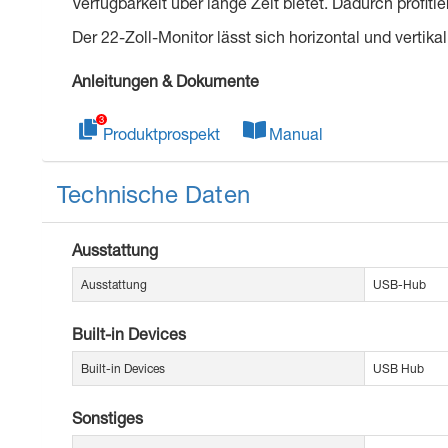
Ver­fügbarkeit über lange Zeit bietet. Dadurch profi
Der 22-Zoll-Monitor lässt sich horizontal und vertik
Anleitungen & Dokumente
Produktprospekt
Manual
Technische Daten
Ausstattung
Ausstattung
USB-Hub
Built-in Devices
Built-in Devices
USB Hub
Sonstiges