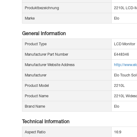
Produktbezeichnung
2210L LCD-M
Marke
Elo
General Information
Product Type
LCD Monitor
Manufacturer Part Number
E448346
Manufacturer Website Address
http://www.e
Manufacturer
Elo Touch Sol
Product Model
2210L
Product Name
2210L Widesc
Brand Name
Elo
Technical Information
Aspect Ratio
16:9