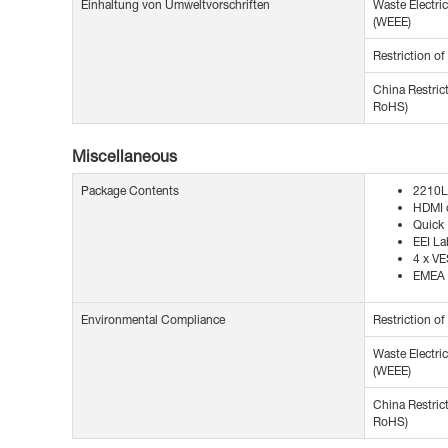
Einhaltung von Umweltvorschriften
Waste Electric
(WEEE)
Restriction o
China Restric
RoHS)
Miscellaneous
Package Contents
2210L
HDMI 
Quick 
EEI La
4 x V
EMEA 
Environmental Compliance
Restriction o
Waste Electric
(WEEE)
China Restric
RoHS)