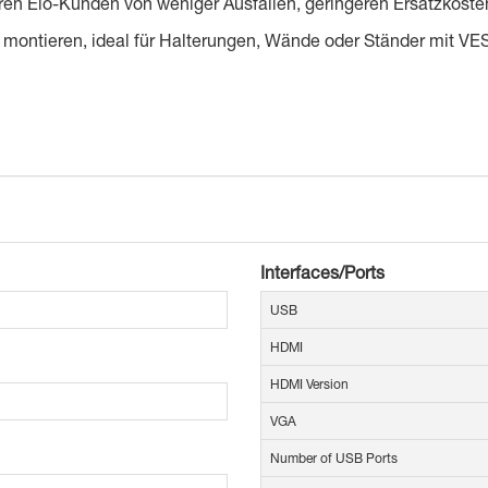
tieren Elo-Kunden von weniger Ausfällen, geringeren Ersatzkoste
al montieren, ideal für Halter­ungen, Wände oder Ständer mit V
Interfaces/Ports
USB
HDMI
HDMI Version
VGA
Number of USB Ports