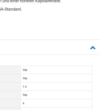
n und einer höheren Kapitalrendite.
ESA-Standard.
Yes
Yes
1.4
Yes
4