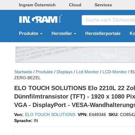
Ingram Österreich
Cloud
Services
Produkte
Hersteller
Herstellerportale
Ko
Startseite
/
Produkte
/
Displays
/
Lcd Monitor
/
LCD-Monitor
/
E
ZERO-BEZEL
ELO TOUCH SOLUTIONS Elo 2210L 22 Zoll Cl
Dünnfilmtransistor (TFT) - 1920 x 1080 Pix
VGA - DisplayPort - VESA-Wandhalterun
Von:
ELO TOUCH SOLUTIONS
VPN:
E448346
SKU:
CO854
Sprache:
IN