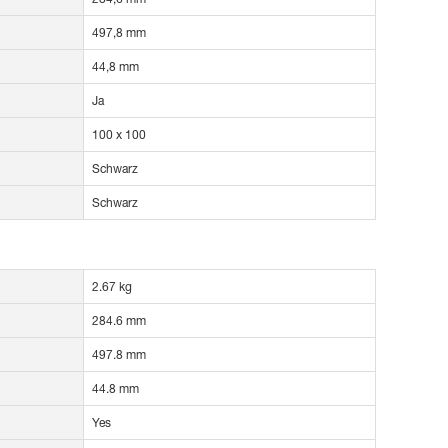
497,8 mm
44,8 mm
Ja
100 x 100
Schwarz
Schwarz
2.67 kg
284.6 mm
497.8 mm
44.8 mm
Yes