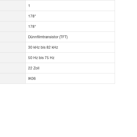
1
178°
178°
Dünnfilmtransistor (TFT)
30 kHz bis 82 kHz
50 Hz bis 75 Hz
22 Zoll
IK06