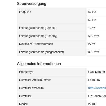
Stromversorgung
Frequenz
60 Hz
50 Hz
Leistungsaufnahme (Betrieb)
15 W
Leistungsaufnahme (Standby)
500 mW
Maximaler Stromverbrauch
27 W
Leistungsaufnahme (ausgeschaltet)
300 mW
Allgemeine Informationen
Produkttyp
LCD-Monitor
Hersteller-Artikelnummer
E448346
Hersteller-Webseite
http://www.e
Hersteller
Elo Touch Sol
Modell
2210L