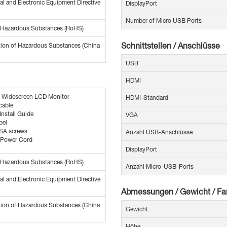
al and Electronic Equipment Directive
DisplayPort
Number of Micro USB Ports
f Hazardous Substances (RoHS)
Schnittstellen / Anschlüsse
tion of Hazardous Substances (China
USB
HDMI
 Widescreen LCD Monitor
HDMI-Standard
cable
Install Guide
VGA
bel
ESA screws
Anzahl USB-Anschlüsse
Power Cord
DisplayPort
f Hazardous Substances (RoHS)
Anzahl Micro-USB-Ports
al and Electronic Equipment Directive
Abmessungen / Gewicht / Fa
tion of Hazardous Substances (China
Gewicht
Höhe