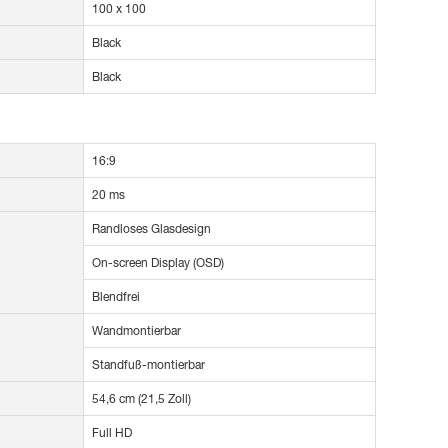
100 x 100
Black
Black
16:9
20 ms
Randloses Glasdesign
On-screen Display (OSD)
Blendfrei
Wandmontierbar
Standfuß-montierbar
54,6 cm (21,5 Zoll)
Full HD