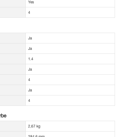
Yes
4
Ja
Ja
1.4
Ja
4
Ja
4
rbe
2,67 kg
284,6 mm