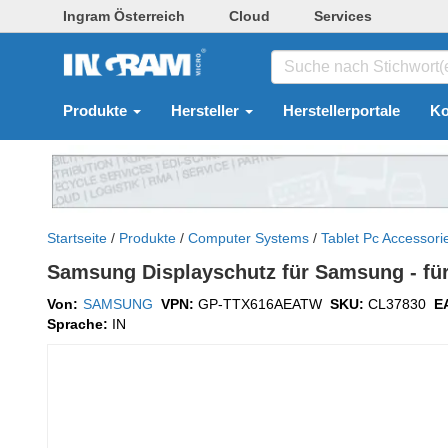
Ingram Österreich
Cloud
Services
Produkte
Hersteller
Herstellerportale
Ko
Startseite
/
Produkte
/
Computer Systems
/
Tablet Pc Accessori
Samsung Displayschutz für Samsung - f
Von:
SAMSUNG
VPN:
GP-TTX616AEATW
SKU:
CL37830
E
Sprache:
IN