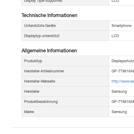
Display Type Supported
LCD
Technische Informationen
Unterstützte Geräte
Smartphone
Displaytyp unterstützt
LCD
Allgemeine Informationen
Produkttyp
Displayschutz
Hersteller-Artikelnummer
GP-TTX616A
Hersteller-Webseite
http://www.s
Hersteller
Samsung
Produktbezeichnung
GP-TTX616AE
Marke
Samsung