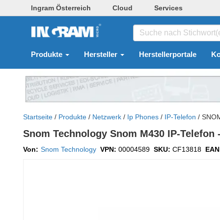
Ingram Österreich
Cloud
Services
Produkte
Hersteller
Herstellerportale
Ko
Startseite
/
Produkte
/
Netzwerk
/
Ip Phones
/
IP-Telefon
/
SNOM
Snom Technology Snom M430 IP-Telefon - 
Von:
Snom Technology
VPN:
00004589
SKU:
CF13818
EAN