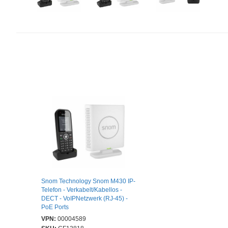
Snom Technology Snom M430 IP-
Telefon - Verkabelt/Kabellos -
DECT - VoIPNetzwerk (RJ-45) -
PoE Ports
VPN:
00004589