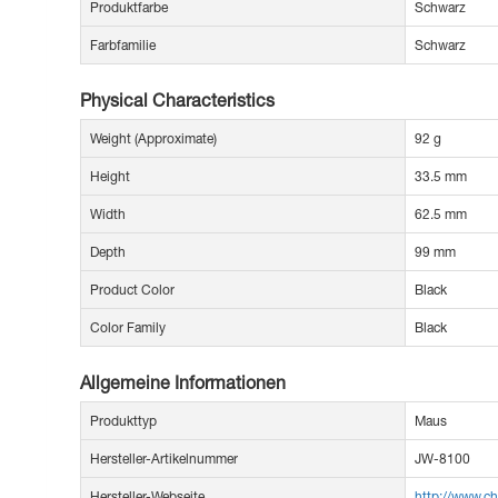
Produktfarbe
Schwarz
Farbfamilie
Schwarz
Physical Characteristics
Weight (Approximate)
92 g
Height
33.5 mm
Width
62.5 mm
Depth
99 mm
Product Color
Black
Color Family
Black
Allgemeine Informationen
Produkttyp
Maus
Hersteller-Artikelnummer
JW-8100
Hersteller-Webseite
http://www.c