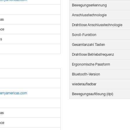
Bewegungserkennung
Anschlusstechnologie
cas
Drahtlose Anschlusstechnologie
nce
Scroll-Funktion
us
Gesamtanzahl Tasten
Drahtlose Betriebsfrequenz
Ergonomische Passform
Bluetooth-Version
wiederaufladbar
herryamericas.com
Bewegungsauflösung (dpi)
cas
nce