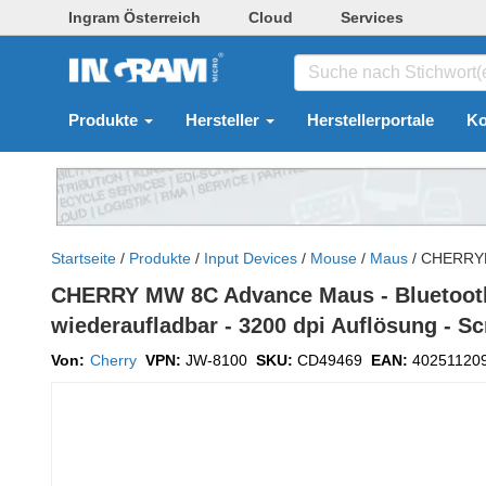
Ingram Österreich
Cloud
Services
Produkte
Hersteller
Herstellerportale
Ko
Startseite
/
Produkte
/
Input Devices
/
Mouse
/
Maus
/
CHERRY
CHERRY MW 8C Advance Maus - Bluetooth/Ra
wiederaufladbar - 3200 dpi Auflösung - S
Von:
Cherry
VPN:
JW-8100
SKU:
CD49469
EAN:
40251120