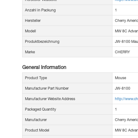
Anzahl in Packung
1
Hersteller
Cherry Ameri
Modell
MW 8C Adva
Produktbezeichnung
JW-8100 Ma
Marke
CHERRY
General Information
Product Type
Mouse
Manufacturer Part Number
JW-8100
Manufacturer Website Address
http://www.c
Packaged Quantity
1
Manufacturer
Cherry Ameri
Product Model
MW 8C Adva