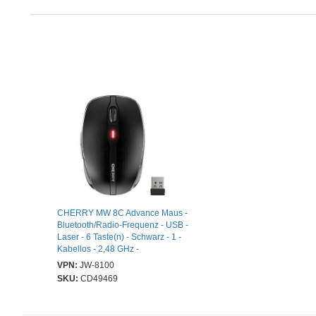
CHERRY MW 8C Advance Maus -
Bluetooth/Radio-Frequenz - USB -
Laser - 6 Taste(n) - Schwarz - 1 -
Kabellos - 2,48 GHz -
wiederaufladbar - 3200 dpi
VPN:
JW-8100
Auflösung - Scroll-Rad -
SKU:
CD49469
Symmetrisch