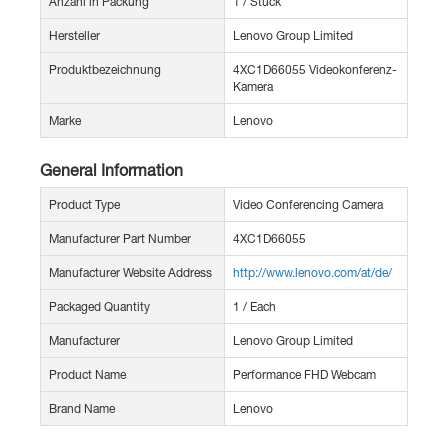
Anzahl in Packung
1 / Stück
Hersteller
Lenovo Group Limited
Produktbezeichnung
4XC1D66055 Videokonferenz-
Kamera
Marke
Lenovo
General Information
Product Type
Video Conferencing Camera
Manufacturer Part Number
4XC1D66055
Manufacturer Website Address
http://www.lenovo.com/at/de/
Packaged Quantity
1 / Each
Manufacturer
Lenovo Group Limited
Product Name
Performance FHD Webcam
Brand Name
Lenovo