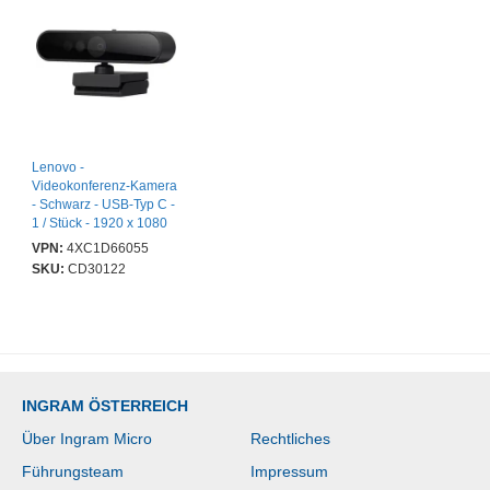
Lenovo -
Videokonferenz-Kamera
- Schwarz - USB-Typ C -
1 / Stück - 1920 x 1080
Pixel Videoauflösung -
VPN:
4XC1D66055
95° Angle - Stativ,
SKU:
CD30122
Halterung, Clip -
Mikrofon - Computer,
Notebook, Monitor -
Windows 10, Windows 7,
Windows 8, Windows 11,
macOS Mojave 10.14,
Linux - Plug & Play, 3D-
INGRAM ÖSTERREICH
Geräuschdämpfung
Über Ingram Micro
Rechtliches
Führungsteam
Impressum