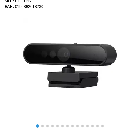
SKU:
CD30122
EAN:
0195892018230