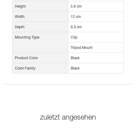
Height
5.6 cm
Width
12 cm
Depth
6.3 cm
Mounting Type
Clip
Tripod Mount
Product Color
Black
Color Family
Black
zuletzt angesehen