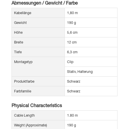
Abmessungen / Gewicht / Farbe
Kabellänge
1,80 m
Gewicht
190 g
Höhe
5,6 cm
Breite
12 cm
Tiefe
6,3 cm
Montagetyp
Clip
Stativ, Halterung
Produktfarbe
Schwarz
Farbfamilie
Schwarz
Physical Characteristics
Cable Length
1.80 m
Weight (Approximate)
190 g