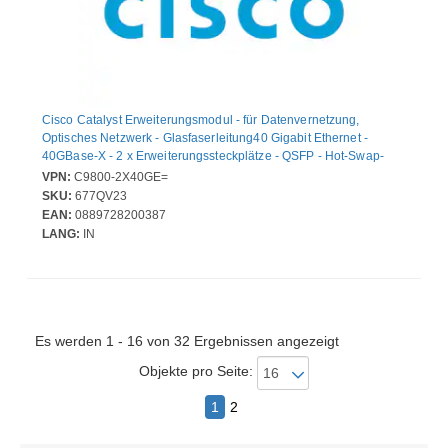
Cisco Catalyst Erweiterungsmodul - für Datenvernetzung,
Optisches Netzwerk - Glasfaserleitung40 Gigabit Ethernet -
40GBase-X - 2 x Erweiterungssteckplätze - QSFP - Hot-Swap-
fähig
VPN:
C9800-2X40GE=
SKU:
677QV23
EAN:
0889728200387
LANG:
IN
Es werden 1 - 16 von 32 Ergebnissen angezeigt
Objekte pro Seite:
1
2