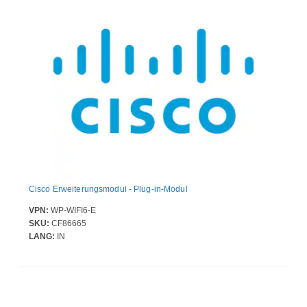
Cisco Erweiterungsmodul - Plug-in-Modul
VPN:
WP-WIFI6-E
SKU:
CF86665
LANG:
IN