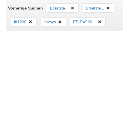
Vorherige Suchen
Ersatzte...
Ersatzte...
ln1200
linksys
EF-DX930...
INGRAM ÖSTERREICH
Über Ingram Micro
Rechtliches
Führungsteam
Impressum
Karriere
Presseaussendungen
SHOP
Produkte
Hersteller
Herstellerportale
Produktfinder
Kontakt
E-Spots