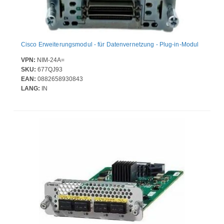
Cisco Erweiterungsmodul - für Datenvernetzung - Plug-in-Modul
VPN:
NIM-24A=
SKU:
677QJ93
EAN:
0882658930843
LANG:
IN