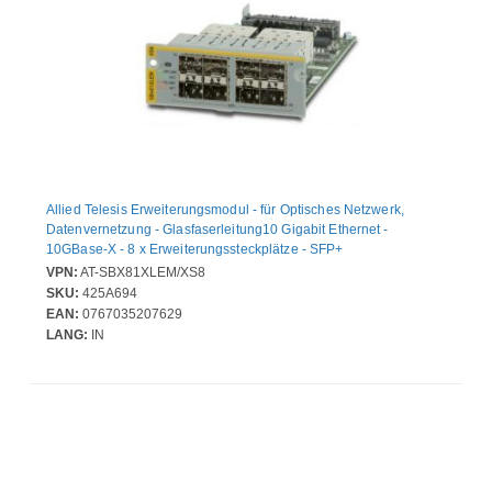
Allied Telesis Erweiterungsmodul - für Optisches Netzwerk,
Datenvernetzung - Glasfaserleitung10 Gigabit Ethernet -
10GBase-X - 8 x Erweiterungssteckplätze - SFP+
VPN:
AT-SBX81XLEM/XS8
SKU:
425A694
EAN:
0767035207629
LANG:
IN