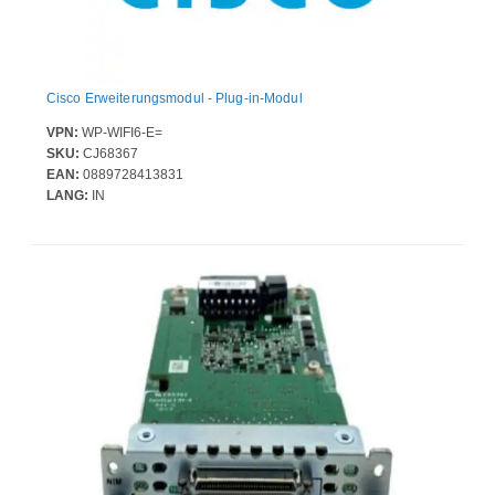
Cisco Erweiterungsmodul - Plug-in-Modul
VPN:
WP-WIFI6-E=
SKU:
CJ68367
EAN:
0889728413831
LANG:
IN