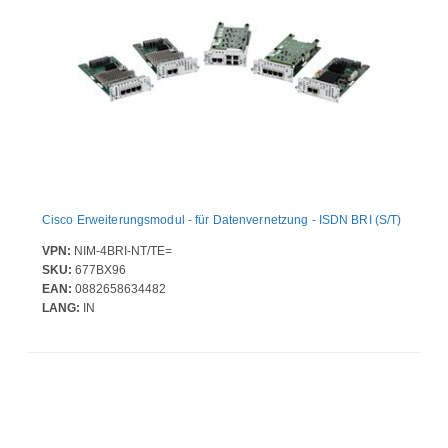
Cisco Erweiterungsmodul - für Datenvernetzung - ISDN BRI (S/T)
VPN:
NIM-4BRI-NT/TE=
SKU:
677BX96
EAN:
0882658634482
LANG:
IN