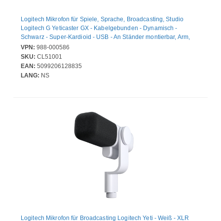
Logitech Mikrofon für Spiele, Sprache, Broadcasting, Studio
Logitech G Yeticaster GX - Kabelgebunden - Dynamisch -
Schwarz - Super-Kardioid - USB - An Ständer montierbar, Arm,
Desktop, Klemmhalterung - 50 Hz bis 18,50 kHz
VPN:
988-000586
SKU:
CL51001
EAN:
5099206128835
LANG:
NS
Logitech Mikrofon für Broadcasting Logitech Yeti - Weiß - XLR