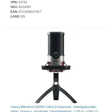
VPN:
23791
SKU:
B104387
EAN:
8713439237917
LANG:
NS
Cherry MikrofonCHERRY UM 6.0 Advanced - Kabelgebunden -
Silber, Schwarz - Kardioide, Omnidirektional - 2,50 m - USB 2.0 -