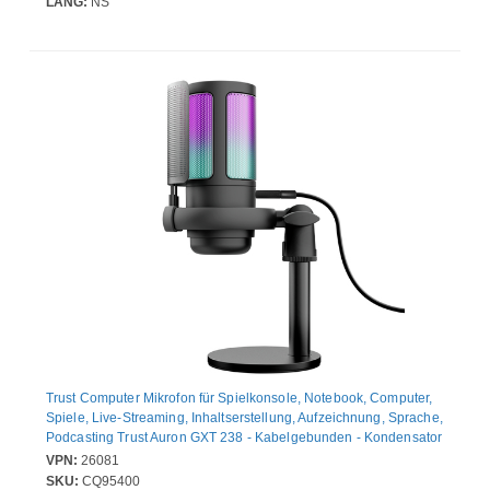
LANG:
NS
Trust Computer Mikrofon für Spielkonsole, Notebook, Computer,
Spiele, Live-Streaming, Inhaltserstellung, Aufzeichnung, Sprache,
Podcasting Trust Auron GXT 238 - Kabelgebunden - Kondensator
- Schwarz - Kardioide - 1,80 m - USB Typ-A, USB-Typ C - 40 dB -
VPN:
26081
An Ständer montierbar, Desktop, Dämpferbrücke, Tischhalterung
SKU:
CQ95400