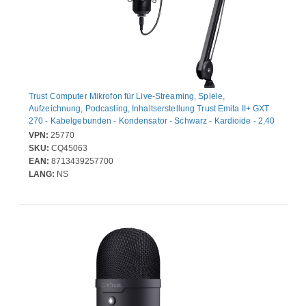
Trust Computer Mikrofon für Live-Streaming, Spiele,
Aufzeichnung, Podcasting, Inhaltserstellung Trust Emita II+ GXT
270 - Kabelgebunden - Kondensator - Schwarz - Kardioide - 2,40
m - USB Typ-A, USB-Typ C - Dämpferbrücke, Desktop,
VPN:
25770
Klemmhalterung
SKU:
CQ45063
EAN:
8713439257700
LANG:
NS