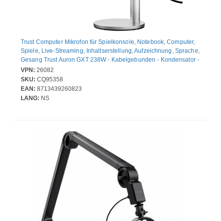
Trust Computer Mikrofon für Spielkonsole, Notebook, Computer,
Spiele, Live-Streaming, Inhaltserstellung, Aufzeichnung, Sprache,
Gesang Trust Auron GXT 238W - Kabelgebunden - Kondensator -
Weiß - Kardioide, Omnidirektional - 1,80 m - USB Typ-A, USB-Typ
VPN:
26082
C - 40 dB - An Ständer montierbar, Desktop, Dämpferbrücke - 20
SKU:
CQ95358
Hz bis 20 kHz
EAN:
8713439260823
LANG:
NS