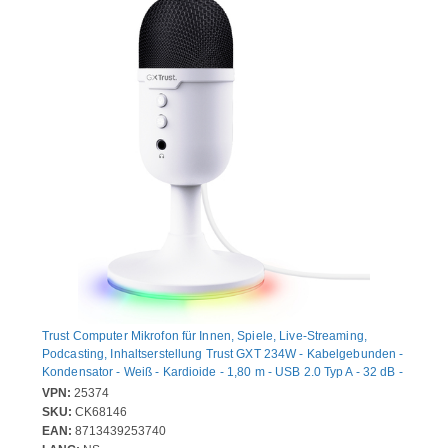
Trust Computer Mikrofon für Innen, Spiele, Live-Streaming,
Podcasting, Inhaltserstellung Trust GXT 234W - Kabelgebunden -
Kondensator - Weiß - Kardioide - 1,80 m - USB 2.0 Typ A - 32 dB -
Desktop, An Ständer montierbar - 100 Hz bis 16 kHz - 2,2
VPN:
25374
Kiloohm
SKU:
CK68146
EAN:
8713439253740