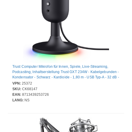
Trust Computer Mikrofon für Innen, Spiele, Live-Streaming,
Podcasting, Inhaltserstellung Trust GXT 234W - Kabelgebunden -
Kondensator - Schwarz - Kardioide - 1,80 m - USB Typ-A - 32 dB -
Desktop, An Ständer montierbar - 100 Hz bis 16 kHz - 2,2
VPN:
25372
Kiloohm
SKU:
CK68147
EAN:
8713439253726
LANG:
NS