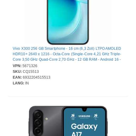
Vivo X300 256 GB Smartphone - 16 cm (6,3 Zoll) LTPO AMOLED
HDR10+ 2640 x 1216 - Octa-Core (Single-Core 4,21 GHz Triple-
Core 3,50 GHz Quad-Core 2,70 GHz - 12 GB RAM - Android 16 -
5G - Schwarz - Bar - 2 SIM Support - kein SIM-Lock - Front
VPN:
5671326
Camera: 50 Megapixel - Rear Camera: 200 Megapixel / 50
SKU:
CQ15513
Megapixel / 50 Megapixel - 5360 mAh Akku - Near Field
EAN:
6932204515513
Kommunikation
LANG:
IN