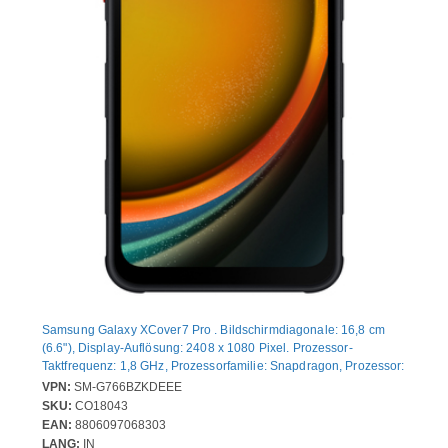
Samsung Galaxy XCover7 Pro . Bildschirmdiagonale: 16,8 cm
(6.6"), Display-Auflösung: 2408 x 1080 Pixel. Prozessor-
Taktfrequenz: 1,8 GHz, Prozessorfamilie: Snapdragon, Prozessor:
7s Gen 3. RAM-Kapazität: 6 GB, Interne Speicherkapazität: 128
VPN:
SM-G766BZKDEEE
GB. Auflösung Rückkamera (numerisch): 50 MP, Rückkamera-
SKU:
CO18043
Typ: Dual-Kamera. SIM-Kartensteckplätze: Hybride Dual-SIM.
EAN:
8806097068303
Akku-/Batteriekapazität: 4350 mAh. Produktfarbe: Schwarz.
LANG:
IN