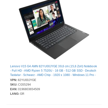
Lenovo V15 G4 AMN 82YU00JYGE 39,6 cm (15,6 Zoll) Notebook
- Full HD - AMD Ryzen 5 7520U - 16 GB - 512 GB SSD - Deutsch
Tastatur - Schwarz - AMD Chip - 1920 x 1080 - Windows 11 Pro -
AMD - Twisted Nematic (TN) - Webcam - IEEE 802.11ac Wireless
VPN:
82YU00JYGE
LAN-Standard
SKU:
CG55294
EAN:
0196803654509
LANG:
GR