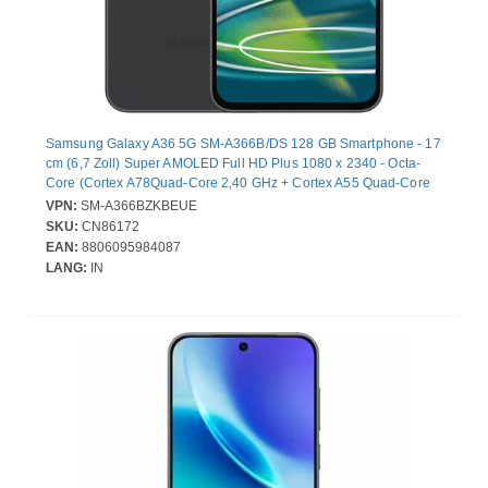
Samsung Galaxy A36 5G SM-A366B/DS 128 GB Smartphone - 17
cm (6,7 Zoll) Super AMOLED Full HD Plus 1080 x 2340 - Octa-
Core (Cortex A78Quad-Core 2,40 GHz + Cortex A55 Quad-Core
1,80 GHz - 6 GB RAM - Android 15 - 5G - Schwarz - Bar - 2 SIM
VPN:
SM-A366BZKBEUE
Support - kein SIM-Lock - Front Camera: 12 Megapixel - Rear
SKU:
CN86172
Camera: 50 Megapixel / 8 Megapixel / 5 Megapixel - 5000 mAh
EAN:
8806095984087
Akku
LANG:
IN