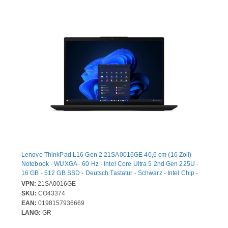
Lenovo ThinkPad L16 Gen 2 21SA0016GE 40,6 cm (16 Zoll)
Notebook - WUXGA - 60 Hz - Intel Core Ultra 5 2nd Gen 225U -
16 GB - 512 GB SSD - Deutsch Tastatur - Schwarz - Intel Chip -
1920 x 1200 - Windows 11 Pro - Intel - IPS-Technologie (In-Plane-
VPN:
21SA0016GE
Switching) - Webcam - IEEE 802.11ax Wireless LAN-Standard
SKU:
CO43374
EAN:
0198157936669
LANG:
GR