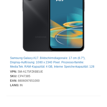
Samsung Galaxy A17. Bildschirmdiagonale: 17 cm (6.7"),
Display-Auflösung: 1080 x 2340 Pixel. Prozessorfamilie:
MediaTek. RAM-Kapazität: 4 GB, Interne Speicherkapazität: 128
GB. Auflösung Rückkamera (numerisch): 50 MP, Rückkamera-
VPN:
SM-A175FZKBEUE
Typ: Dreifach-Kamera. SIM-Kartensteckplätze: Hybride Dual-SIM.
SKU:
CP47385
Akku-/Batteriekapazität: 5000 mAh. Produktfarbe: Schwarz.
EAN:
8806097651000
Gewicht: 190 g
LANG:
IN