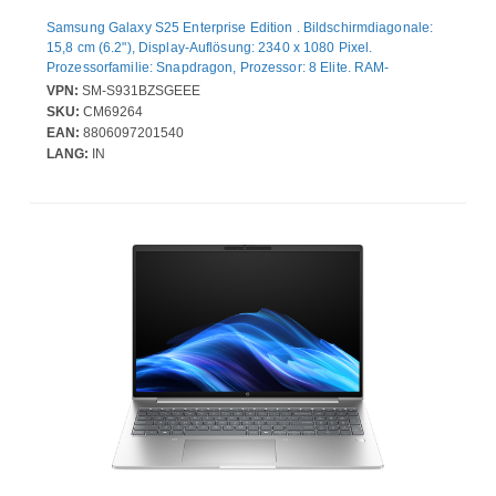
Samsung Galaxy S25 Enterprise Edition . Bildschirmdiagonale:
15,8 cm (6.2"), Display-Auflösung: 2340 x 1080 Pixel.
Prozessorfamilie: Snapdragon, Prozessor: 8 Elite. RAM-
Kapazität: 12 GB, Interne Speicherkapazität: 256 GB. Auflösung
VPN:
SM-S931BZSGEEE
Rückkamera (numerisch): 50 MP, Rückkamera-Typ: Dreifach-
SKU:
CM69264
Kamera. SIM-Kartensteckplätze: Dual-SIM. Installiertes
EAN:
8806097201540
Betriebssystem: Android 15. Akku-/Batteriekapazität: 4000 mAh.
LANG:
IN
Produktfarbe: Silber. Gewicht: 162 g