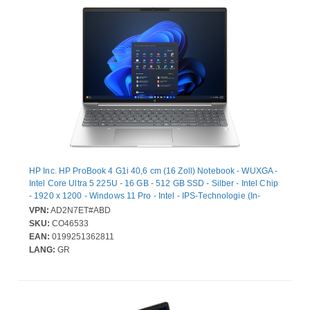
HP Inc. HP ProBook 4 G1i 40,6 cm (16 Zoll) Notebook - WUXGA -
Intel Core Ultra 5 225U - 16 GB - 512 GB SSD - Silber - Intel Chip
- 1920 x 1200 - Windows 11 Pro - Intel - IPS-Technologie (In-
Plane-Switching) - Webcam - IEEE 802.11be Wireless LAN-
VPN:
AD2N7ET#ABD
Standard
SKU:
CO46533
EAN:
0199251362811
LANG:
GR