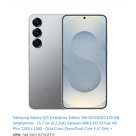
Samsung Galaxy S25 Enterprise Edition SM-S931B/DS 128 GB
Smartphone - 15,7 cm (6,2 Zoll) Dynamic AMOLED 2X Full HD
Plus 2340 x 1080 - Octa-Core (OryonDual-Core 4,47 GHz +
Oryon Hexa-Core 3,53 GHz - 12 GB RAM - Android 15 - 5G -
VPN:
SM-S931BZSDEEE