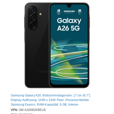
Samsung Galaxy A26. Bildschirmdiagonale: 17 cm (6.7"),
Display-Auflösung: 1080 x 2340 Pixel. Prozessorfamilie:
Samsung Exynos. RAM-Kapazität: 6 GB, Interne
Speicherkapazität: 128 GB. Auflösung Rückkamera (numerisch):
VPN:
SM-A266BZKBEUE
50 MP, Rückkamera-Typ: Dreifach-Kamera. SIM-