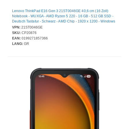
Lenovo ThinkPad E16 Gen 3 21ST0046GE 40,6 cm (16 Zoll)
Notebook - WUXGA - AMD Ryzen 5 220 - 16 GB - 512 GB SSD -
Deutsch Tastatur - Schwarz - AMD Chip - 1920 x 1200 - Windows
11 Pro - AMD - IPS-Technologie (In-Plane-Switching) - Webcam -
VPN:
21ST0046GE
IEEE 802.11ax Wireless LAN-Standard - Wi-Fi 6E
SKU:
CP20876
EAN:
0199271857366
LANG:
GR