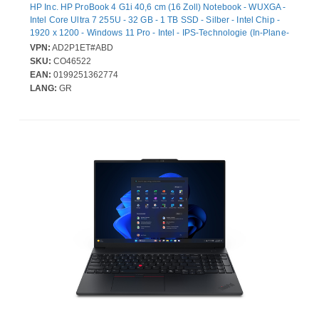
HP Inc. HP ProBook 4 G1i 40,6 cm (16 Zoll) Notebook - WUXGA -
Intel Core Ultra 7 255U - 32 GB - 1 TB SSD - Silber - Intel Chip -
1920 x 1200 - Windows 11 Pro - Intel - IPS-Technologie (In-Plane-
Switching) - Webcam - IEEE 802.11be Wireless LAN-Standard
VPN:
AD2P1ET#ABD
SKU:
CO46522
EAN:
0199251362774
LANG:
GR