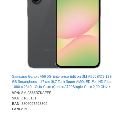
Samsung Galaxy A56 5G Enterprise Edition SM-A566B/DS 128
GB Smartphone - 17 cm (6,7 Zoll) Super AMOLED Full HD Plus
1080 x 2340 - Octa-Core (Cortex A720Single-Core 2,90 GHz +
Cortex A720 Triple-Core 2,60 GHz + Cortex A520 Quad-Core
VPN:
SM-A566BZKAEEE
1,90 GHz - 8 GB RAM - Android 15 - 5G - Toller Graphit - Bar - 2
SKU:
CN86181
SIM Support - kein SIM-Lock - Front Camera: 12 Megapixel - Rear
EAN:
8806097293309
Camera: 50 Megapixel / 12 Megapixel / 5 Megapixel - 5000 mAh
LANG:
IN
Akku - Near Field Kommunikation