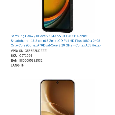
Samsung Galaxy XCover7 SM-G556B 128 GB Robust
Smartphone - 16,8 cm (6,6 Zoll) LCD Full HD Plus 1080 x 2408 -
Octa-Core (Cortex A76Dual-Core 2,20 GHz + Cortex A55 Hexa-
Core 2 GHz - 6 GB RAM - Android 14 - 5G - Schwarz - Bar - 2 SIM
VPN:
SM-G556BZKDEEE
Support - kein SIM-Lock - Front Camera: 5 Megapixel - Rear
SKU:
CJ71094
Camera: 50 Megapixel - 4050 mAh Akku - Near Field
EAN:
8806095382531
Kommunikation
LANG:
IN