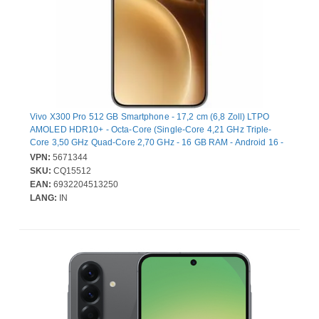
Vivo X300 Pro 512 GB Smartphone - 17,2 cm (6,8 Zoll) LTPO
AMOLED HDR10+ - Octa-Core (Single-Core 4,21 GHz Triple-
Core 3,50 GHz Quad-Core 2,70 GHz - 16 GB RAM - Android 16 -
5G - Bar - 2 SIM Support - kein SIM-Lock - Front Camera: 50
VPN:
5671344
Megapixel - Rear Camera: 50 Megapixel / 50 Megapixel / 200
SKU:
CQ15512
Megapixel - 5440 mAh Akku - Near Field Kommunikation
EAN:
6932204513250
LANG:
IN